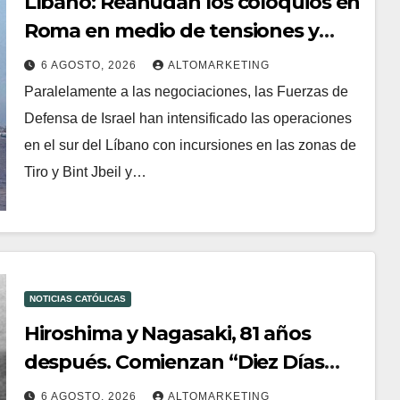
Líbano: Reanudan los coloquios en
Roma en medio de tensiones y
ataques en el sur del país
6 AGOSTO, 2026
ALTOMARKETING
Paralelamente a las negociaciones, las Fuerzas de
Defensa de Israel han intensificado las operaciones
en el sur del Líbano con incursiones en las zonas de
Tiro y Bint Jbeil y…
NOTICIAS CATÓLICAS
Hiroshima y Nagasaki, 81 años
después. Comienzan “Diez Días
Oración por la Paz”
6 AGOSTO, 2026
ALTOMARKETING