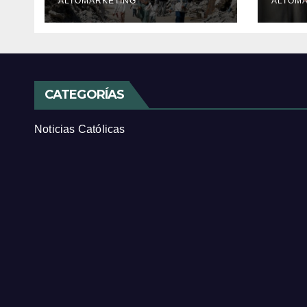
ALTOMARKETING
cris
ALTOM
CATEGORÍAS
Noticias Católicas