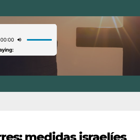
rres: medidas israelíes