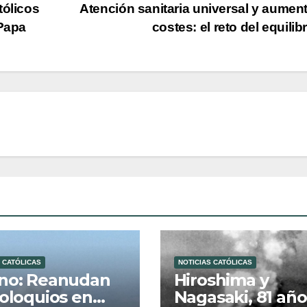
tólicos
Atención sanitaria universal y aumen
 Papa
costes: el reto del equilib
 CATÓLICAS
NOTICIAS CATÓLICAS
no: Reanudan
Hiroshima y
coloquios en
Nagasaki, 81 año