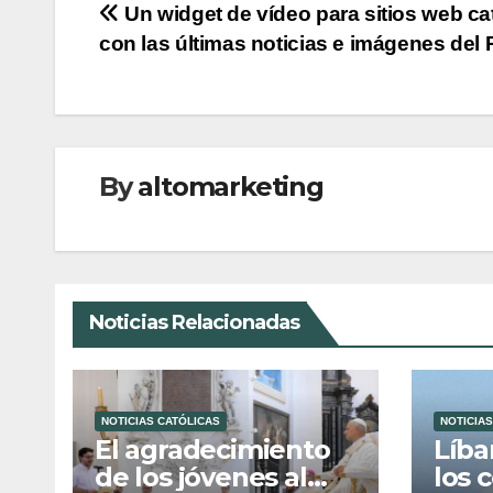
Navegación
Un widget de vídeo para sitios web ca
con las últimas noticias e imágenes del
de
entradas
By
altomarketing
Noticias Relacionadas
NOTICIAS CATÓLICAS
NOTICIAS
El agradecimiento
Líba
de los jóvenes al
los 