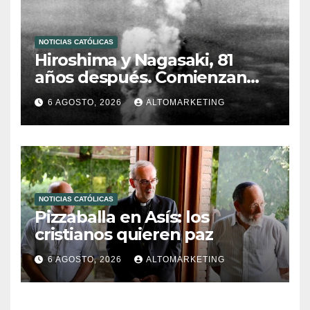
NOTICIAS CATÓLICAS
Hiroshima y Nagasaki, 81
años después. Comienzan
“Diez Días Oración por la Paz”
6 AGOSTO, 2026
ALTOMARKETING
NOTICIAS CATÓLICAS
Pizzaballa en Asís: los
cristianos quieren paz
6 AGOSTO, 2026
ALTOMARKETING