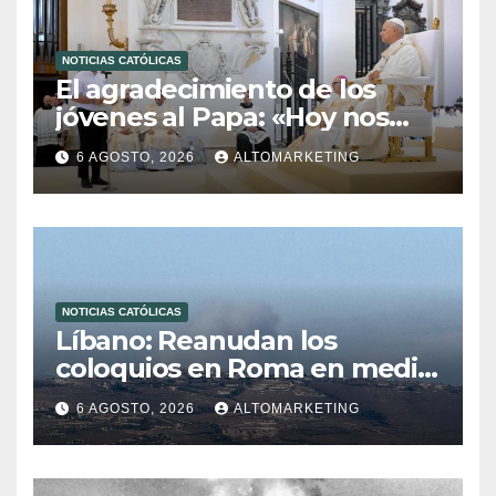
NOTICIAS CATÓLICAS
El agradecimiento de los
jóvenes al Papa: «Hoy nos
sentimos Iglesia»
6 AGOSTO, 2026
ALTOMARKETING
NOTICIAS CATÓLICAS
Líbano: Reanudan los
coloquios en Roma en medio
de tensiones y ataques en el
6 AGOSTO, 2026
ALTOMARKETING
sur del país