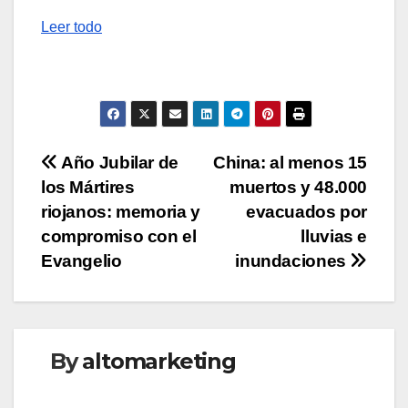
Leer todo
Navegación
Año Jubilar de
China: al menos 15
los Mártires
muertos y 48.000
de
riojanos: memoria y
evacuados por
entradas
compromiso con el
lluvias e
Evangelio
inundaciones
By
altomarketing