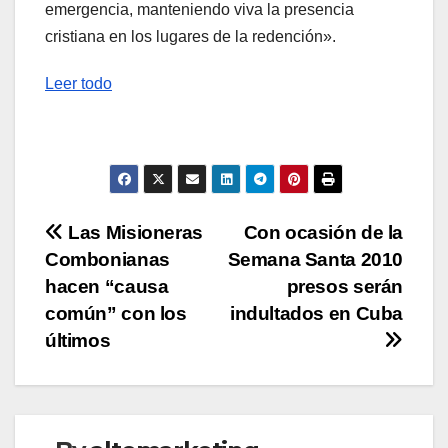
emergencia, manteniendo viva la presencia
cristiana en los lugares de la redención».
Leer todo
Navegación
Las Misioneras
Con ocasión de la
Combonianas
Semana Santa 2010
de
hacen “causa
presos serán
entradas
común” con los
indultados en Cuba
últimos