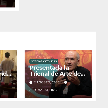
NOTICIAS CATÓLICAS
a
Presentada la
ndo,
Trienal de Arte de
ón de
las Universidades
7 AGOSTO, 2026
ura
Católicas: «Exercises
in Empathy»
ALTOMARKETING