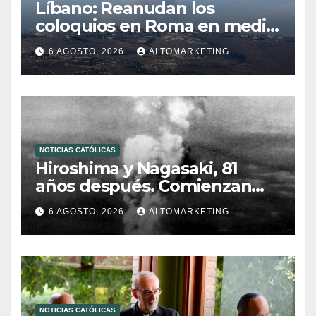
Líbano: Reanudan los
coloquios en Roma en medio
de tensiones y ataques en el
6 AGOSTO, 2026
ALTOMARKETING
sur del país
NOTICIAS CATÓLICAS
Hiroshima y Nagasaki, 81
años después. Comienzan
“Diez Días Oración por la Paz”
6 AGOSTO, 2026
ALTOMARKETING
NOTICIAS CATÓLICAS