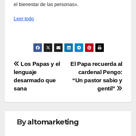
el bienestar de las personas».
Leer todo
Navegación
Los Papas y el
El Papa recuerda al
lenguaje
cardenal Pengo:
de
desarmado que
“Un pastor sabio y
entradas
sana
gentil”
By
altomarketing