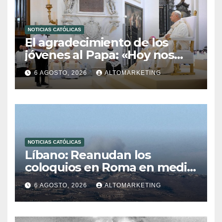
NOTICIAS CATÓLICAS
El agradecimiento de los
jóvenes al Papa: «Hoy nos
sentimos Iglesia»
6 AGOSTO, 2026
ALTOMARKETING
NOTICIAS CATÓLICAS
Líbano: Reanudan los
coloquios en Roma en medio
de tensiones y ataques en el
6 AGOSTO, 2026
ALTOMARKETING
sur del país