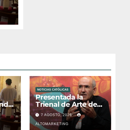
n
NOTICIAS CATÓLICAS
a
Presentada la
ndo,
Trienal de Arte de
ón de
las Universidades
7 AGOSTO, 2026
ura
Católicas: «Exercises
in Empathy»
ALTOMARKETING