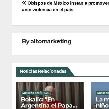
Navegación
Obispos de México instan a promover
ante violencia en el país
de
entradas
By
altomarketing
Noticias Relacionadas
NOTICIAS CATÓLICAS
NOTICIAS
Bokalic: “En
La m
Argentina el Papa
niño