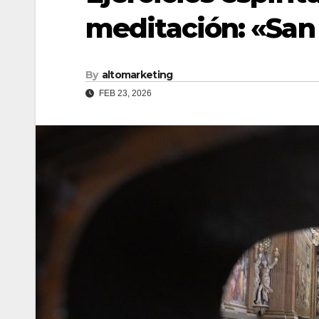
meditación: «San
By
altomarketing
FEB 23, 2026