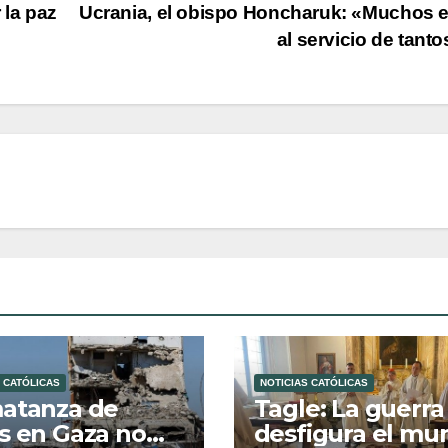
 la paz
Ucrania, el obispo Honcharuk: «Muchos 
al servicio de tant
 CATÓLICAS
NOTICIAS CATÓLICAS
atanza de
Tagle: La guerra
s en Gaza no
desfigura el mu