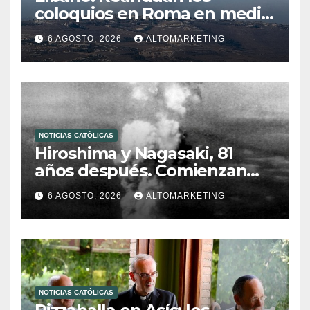
coloquios en Roma en medio
de tensiones y ataques en el
6 AGOSTO, 2026
ALTOMARKETING
sur del país
NOTICIAS CATÓLICAS
Hiroshima y Nagasaki, 81
años después. Comienzan
“Diez Días Oración por la Paz”
6 AGOSTO, 2026
ALTOMARKETING
NOTICIAS CATÓLICAS