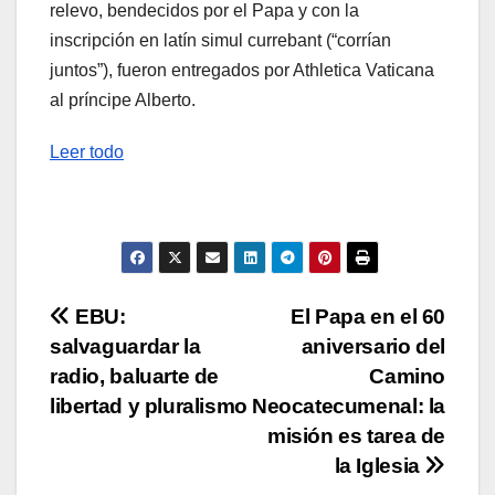
relevo, bendecidos por el Papa y con la
inscripción en latín simul currebant (“corrían
juntos”), fueron entregados por Athletica Vaticana
al príncipe Alberto.
Leer todo
Navegación
EBU:
El Papa en el 60
salvaguardar la
aniversario del
de
radio, baluarte de
Camino
entradas
libertad y pluralismo
Neocatecumenal: la
misión es tarea de
la Iglesia