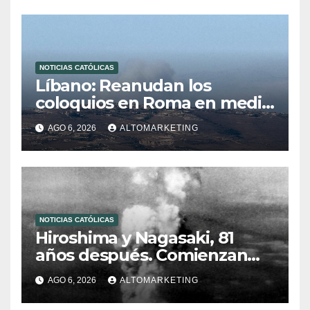
NOTICIAS CATÓLICAS
Líbano: Reanudan los
coloquios en Roma en medio
de tensiones y ataques en el
AGO 6, 2026
ALTOMARKETING
sur del país
NOTICIAS CATÓLICAS
Hiroshima y Nagasaki, 81
años después. Comienzan
“Diez Días Oración por la
AGO 6, 2026
ALTOMARKETING
Paz”