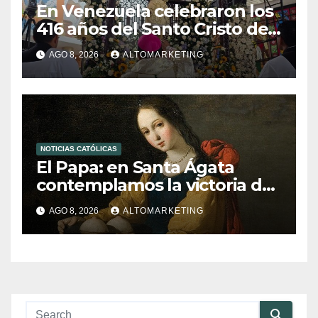
En Venezuela celebraron los
416 años del Santo Cristo de
La Grita
AGO 8, 2026
ALTOMARKETING
NOTICIAS CATÓLICAS
El Papa: en Santa Ágata
contemplamos la victoria del
amor sobre la muerte
AGO 8, 2026
ALTOMARKETING