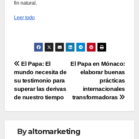
fin natural.
Leer todo
Navegación
El Papa: El
El Papa en Mónaco:
mundo necesita de
elaborar buenas
de
su testimonio para
prácticas
entradas
superar las derivas
internacionales
de nuestro tiempo
transformadoras
By
altomarketing