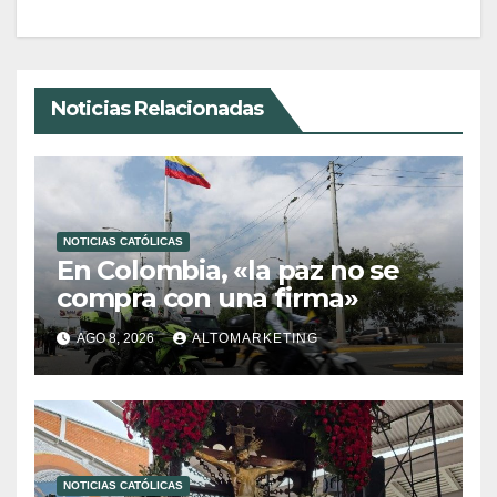
Noticias Relacionadas
NOTICIAS CATÓLICAS
En Colombia, «la paz no se
compra con una firma»
AGO 8, 2026
ALTOMARKETING
NOTICIAS CATÓLICAS