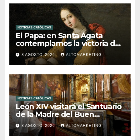
NOTICIAS CATÓLICAS
El Papa: en Santa Ágata
contemplamos la victoria del
amor sobre la muerte
8 AGOSTO, 2026
ALTOMARKETING
NOTICIAS CATÓLICAS
León XIV visitará el Santuario
de la Madre del Buen
Consejo de Genazzano
8 AGOSTO, 2026
ALTOMARKETING