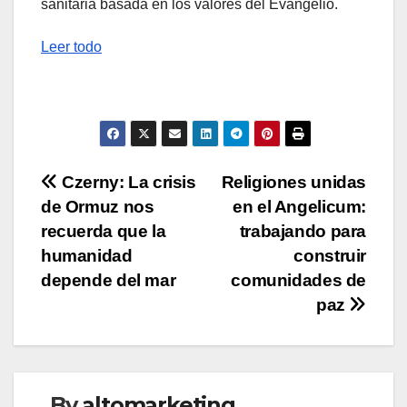
sanitaria basada en los valores del Evangelio.
Leer todo
Navegación
Czerny: La crisis
Religiones unidas
de Ormuz nos
en el Angelicum:
de
recuerda que la
trabajando para
entradas
humanidad
construir
depende del mar
comunidades de
paz
By
altomarketing