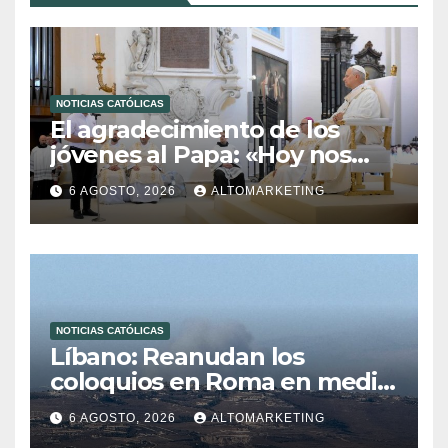
NOTICIAS CATÓLICAS
El agradecimiento de los
jóvenes al Papa: «Hoy nos
sentimos Iglesia»
6 AGOSTO, 2026
ALTOMARKETING
NOTICIAS CATÓLICAS
Líbano: Reanudan los
coloquios en Roma en medio
de tensiones y ataques en el
6 AGOSTO, 2026
ALTOMARKETING
sur del país