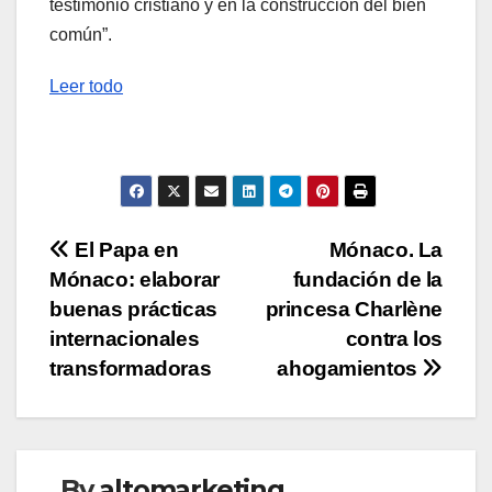
testimonio cristiano y en la construcción del bien
común”.
Leer todo
Navegación
El Papa en
Mónaco. La
Mónaco: elaborar
fundación de la
de
buenas prácticas
princesa Charlène
entradas
internacionales
contra los
transformadoras
ahogamientos
By
altomarketing