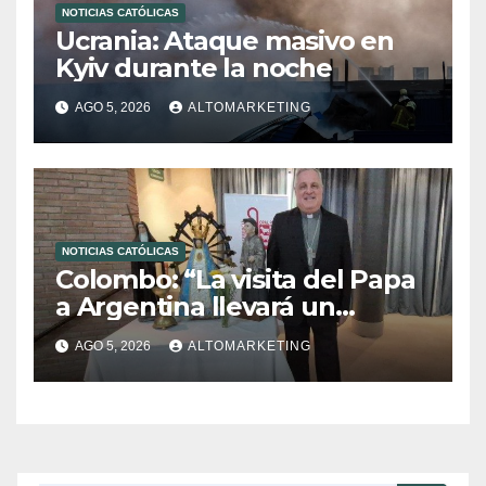
NOTICIAS CATÓLICAS
Ucrania: Ataque masivo en
Kyiv durante la noche
AGO 5, 2026
ALTOMARKETING
NOTICIAS CATÓLICAS
Colombo: “La visita del Papa
a Argentina llevará un
mensaje de paz y dignidad
AGO 5, 2026
ALTOMARKETING
humana”