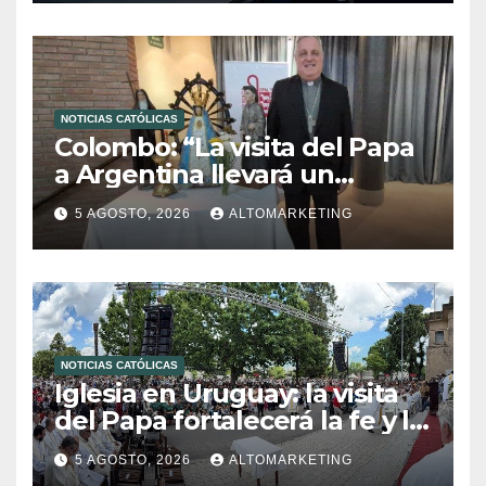
NOTICIAS CATÓLICAS
Colombo: “La visita del Papa
a Argentina llevará un
mensaje de paz y dignidad
5 AGOSTO, 2026
ALTOMARKETING
humana”
NOTICIAS CATÓLICAS
Iglesia en Uruguay: la visita
del Papa fortalecerá la fe y la
esperanza
5 AGOSTO, 2026
ALTOMARKETING