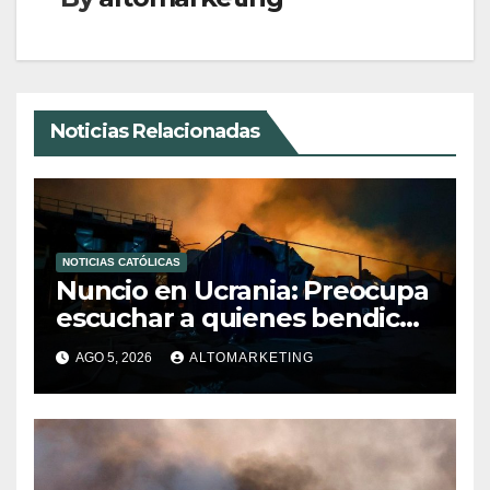
Noticias Relacionadas
NOTICIAS CATÓLICAS
Nuncio en Ucrania: Preocupa
escuchar a quienes bendicen
la guerra
AGO 5, 2026
ALTOMARKETING