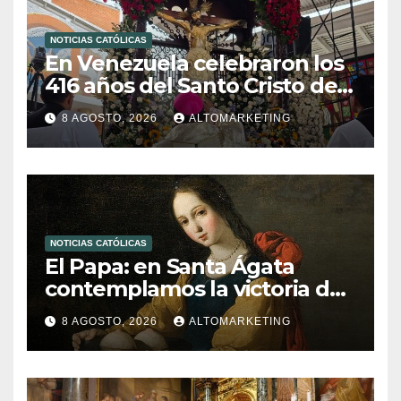
NOTICIAS CATÓLICAS
En Venezuela celebraron los
416 años del Santo Cristo de
La Grita
8 AGOSTO, 2026
ALTOMARKETING
NOTICIAS CATÓLICAS
El Papa: en Santa Ágata
contemplamos la victoria del
amor sobre la muerte
8 AGOSTO, 2026
ALTOMARKETING