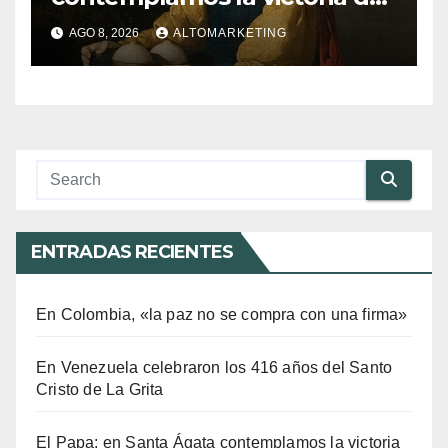
amor sobre la muerte
AGO 8, 2026
ALTOMARKETING
ENTRADAS RECIENTES
En Colombia, «la paz no se compra con una firma»
En Venezuela celebraron los 416 años del Santo
Cristo de La Grita
El Papa: en Santa Ágata contemplamos la victoria