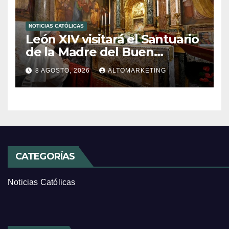
NOTICIAS CATÓLICAS
León XIV visitará el Santuario
de la Madre del Buen
Consejo de Genazzano
8 AGOSTO, 2026
ALTOMARKETING
CATEGORÍAS
Noticias Católicas