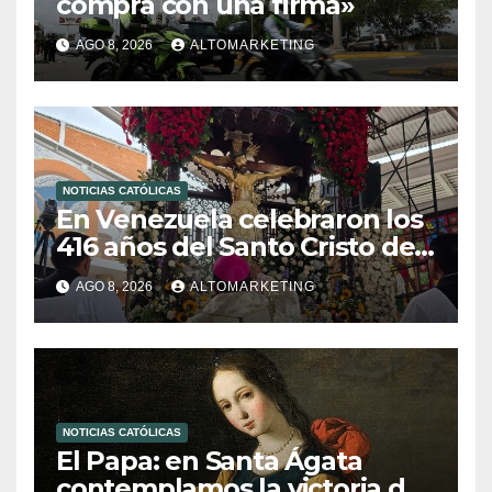
compra con una firma»
AGO 8, 2026
ALTOMARKETING
NOTICIAS CATÓLICAS
En Venezuela celebraron los
416 años del Santo Cristo de
La Grita
AGO 8, 2026
ALTOMARKETING
NOTICIAS CATÓLICAS
El Papa: en Santa Ágata
contemplamos la victoria del