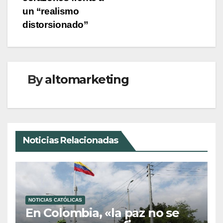
entradas
un “realismo
distorsionado”
By
altomarketing
Noticias Relacionadas
NOTICIAS CATÓLICAS
En Colombia, «la paz no se