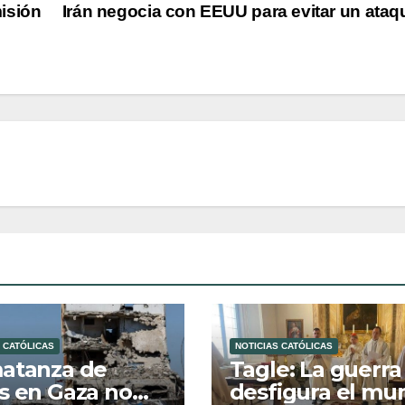
isión
Irán negocia con EEUU para evitar un ata
 CATÓLICAS
NOTICIAS CATÓLICAS
atanza de
Tagle: La guerra
s en Gaza no
desfigura el mu