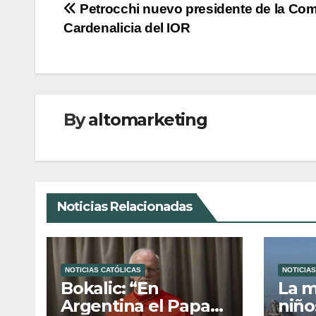
Navegación
Petrocchi nuevo presidente de la Com
Cardenalicia del IOR
de
entradas
By
altomarketing
Noticias Relacionadas
NOTICIAS CATÓLICAS
NOTICIAS
Bokalic: “En
La m
Argentina el Papa
niño