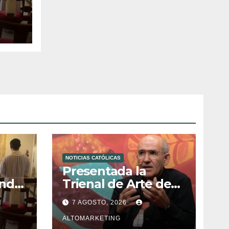
n
NOTICIAS CATÓLICAS
a
Presentada la
ndo,
Trienal de Arte de
ón de
las Universidades
7 AGOSTO, 2026
ura
Católicas: «Exercises
in Empathy»
ALTOMARKETING