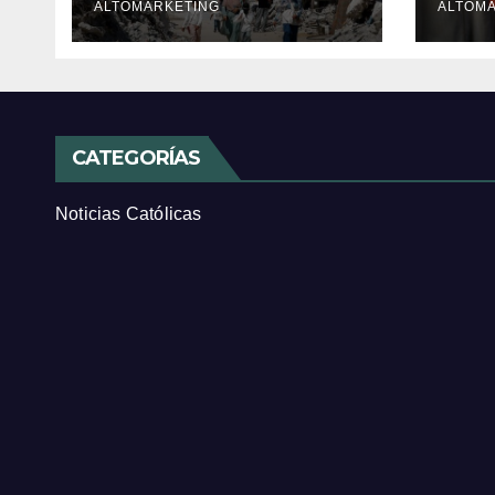
ALTOMARKETING
cris
ALTOM
CATEGORÍAS
Noticias Católicas