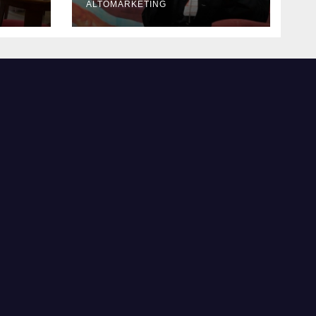
in Empathy»
ALTOMARKETING