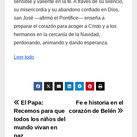
sensible y valiente en la fe. A través de su silencio,
su misericordia y su abandono confiado en Dios,
san José —afirmó el Pontífice— enseña a
preparar el corazón para acoger a Cristo y a los
hermanos en la cercanía de la Navidad,
perdonando, animando y dando esperanza.
Leer todo
Navegación
El Papa:
Fe e historia en el
Recemos para que
corazón de Belén
de
todos los niños del
entradas
mundo vivan en
paz