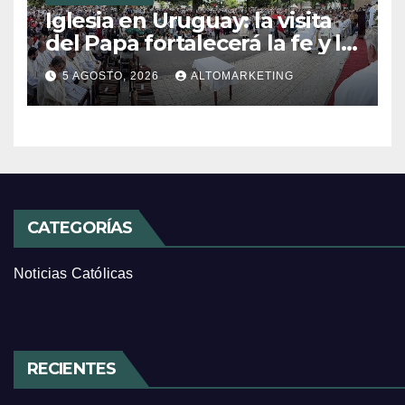
Iglesia en Uruguay: la visita
del Papa fortalecerá la fe y la
esperanza
5 AGOSTO, 2026
ALTOMARKETING
CATEGORÍAS
Noticias Católicas
RECIENTES