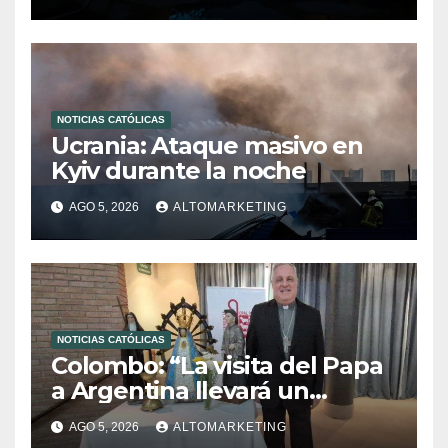
NOTICIAS CATÓLICAS
Ucrania: Ataque masivo en
Kyiv durante la noche
AGO 5, 2026
ALTOMARKETING
NOTICIAS CATÓLICAS
Colombo: “La visita del Papa
a Argentina llevará un
mensaje de paz y dignidad
AGO 5, 2026
ALTOMARKETING
humana”