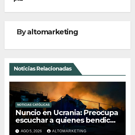
By
altomarketing
Noticias Relacionadas
NOTICIAS CATÓLICAS
Nuncio en Ucrania: Preocupa
escuchar a quienes bendicen
la guerra
AGO 5, 2026
ALTOMARKETING