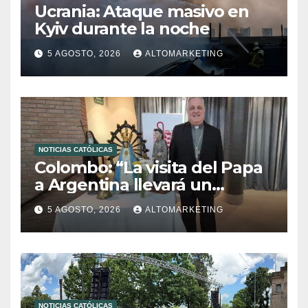
Ucrania: Ataque masivo en
Kyiv durante la noche
5 AGOSTO, 2026
ALTOMARKETING
NOTICIAS CATÓLICAS
Colombo: “La visita del Papa
a Argentina llevará un
mensaje de paz y dignidad
5 AGOSTO, 2026
ALTOMARKETING
humana”
NOTICIAS CATÓLICAS