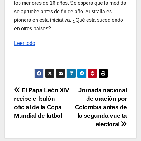
los menores de 16 años. Se espera que la medida
se apruebe antes de fin de año. Australia es
pionera en esta iniciativa. ¿Qué está sucediendo
en otros países?
Leer todo
Navegación
El Papa León XIV
Jornada nacional
recibe el balón
de oración por
de
oficial de la Copa
Colombia antes de
entradas
Mundial de futbol
la segunda vuelta
electoral