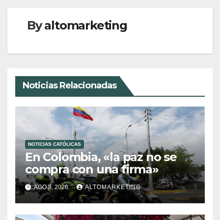
By
altomarketing
Noticias Relacionadas
NOTICIAS CATÓLICAS
En Colombia, «la paz no se
compra con una firma»
AGO 8, 2026
ALTOMARKETING