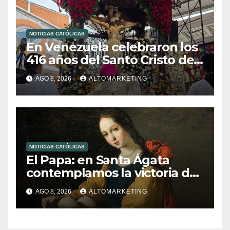
NOTICIAS CATÓLICAS
En Venezuela celebraron los
416 años del Santo Cristo de
La Grita
AGO 8, 2026
ALTOMARKETING
NOTICIAS CATÓLICAS
El Papa: en Santa Ágata
contemplamos la victoria del
amor sobre la muerte
AGO 8, 2026
ALTOMARKETING