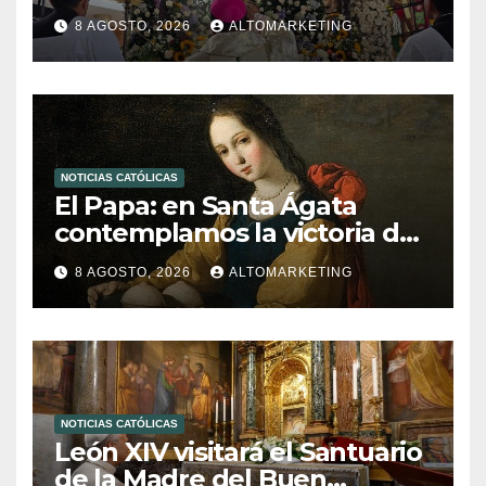
La Grita
8 AGOSTO, 2026
ALTOMARKETING
NOTICIAS CATÓLICAS
El Papa: en Santa Ágata
contemplamos la victoria del
amor sobre la muerte
8 AGOSTO, 2026
ALTOMARKETING
NOTICIAS CATÓLICAS
León XIV visitará el Santuario
de la Madre del Buen