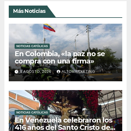
Más Noticias
NOTICIAS CATÓLICAS
En Colombia, «la paz no se
compra con una firma»
8 AGOSTO, 2026
ALTOMARKETING
NOTICIAS CATÓLICAS
En Venezuela celebraron los
416 años del Santo Cristo de