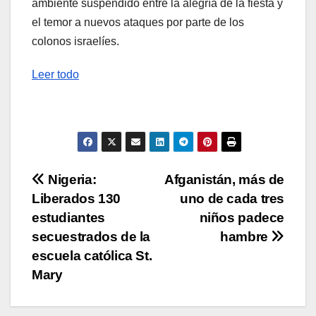
ambiente suspendido entre la alegría de la fiesta y
el temor a nuevos ataques por parte de los
colonos israelíes.
Leer todo
Navegación
Nigeria:
Afganistán, más de
Liberados 130
uno de cada tres
de
estudiantes
niños padece
entradas
secuestrados de la
hambre
escuela católica St.
Mary