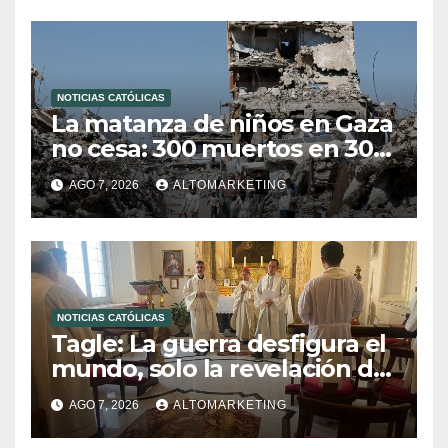
NOTICIAS CATÓLICAS
La matanza de niños en Gaza
no cesa: 300 muertos en 300
días
AGO 7, 2026
ALTOMARKETING
NOTICIAS CATÓLICAS
Tagle: La guerra desfigura el
mundo, solo la revelación de
Dios lo transfigura
AGO 7, 2026
ALTOMARKETING