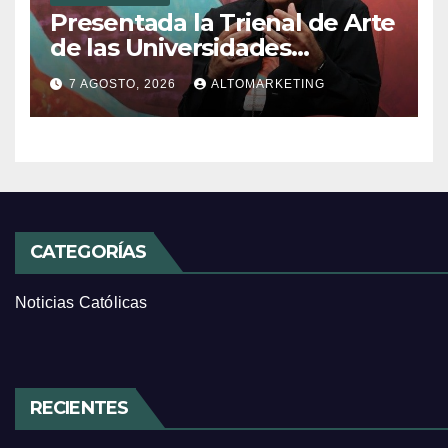
Presentada la Trienal de Arte
de las Universidades
Católicas: «Exercises in
7 AGOSTO, 2026
ALTOMARKETING
Empathy»
CATEGORÍAS
Noticias Católicas
RECIENTES