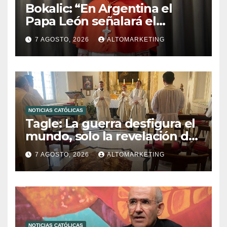
Bokalic: “En Argentina el
Papa León señalará el
compromiso del cristiano”
7 AGOSTO, 2026
ALTOMARKETING
NOTICIAS CATÓLICAS
Tagle: La guerra desfigura el
mundo, solo la revelación de
Dios lo transfigura
7 AGOSTO, 2026
ALTOMARKETING
NOTICIAS CATÓLICAS