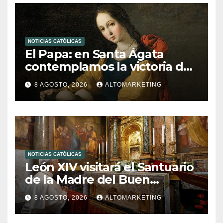
NOTICIAS CATÓLICAS
El Papa: en Santa Ágata
contemplamos la victoria del
amor sobre la muerte
8 AGOSTO, 2026
ALTOMARKETING
NOTICIAS CATÓLICAS
León XIV visitará el Santuario
de la Madre del Buen
Consejo de Genazzano
8 AGOSTO, 2026
ALTOMARKETING