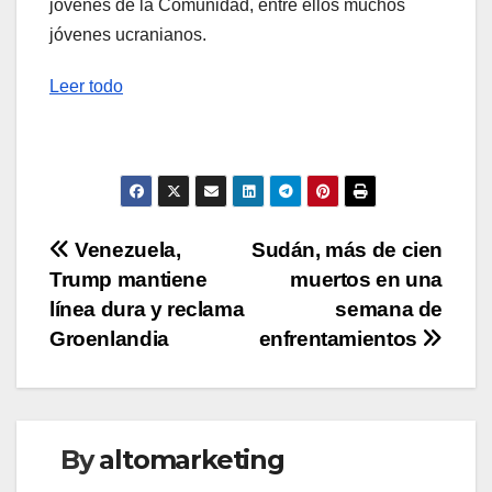
jóvenes de la Comunidad, entre ellos muchos
jóvenes ucranianos.
Leer todo
Navegación
Venezuela,
Sudán, más de cien
Trump mantiene
muertos en una
de
línea dura y reclama
semana de
entradas
Groenlandia
enfrentamientos
By
altomarketing