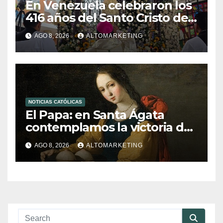
En Venezuela celebraron los
416 años del Santo Cristo de
La Grita
AGO 8, 2026
ALTOMARKETING
NOTICIAS CATÓLICAS
El Papa: en Santa Ágata
contemplamos la victoria del
amor sobre la muerte
AGO 8, 2026
ALTOMARKETING