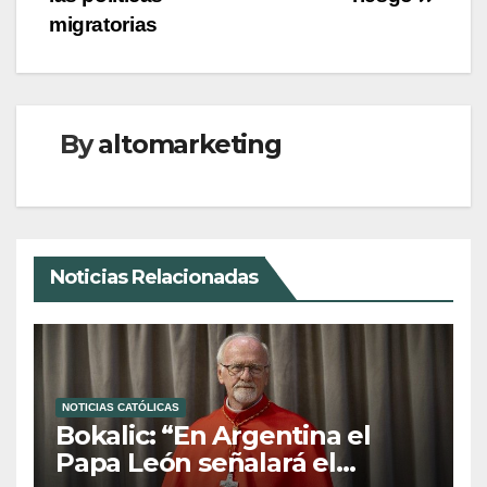
entradas
migratorias
By
altomarketing
Noticias Relacionadas
NOTICIAS CATÓLICAS
Bokalic: “En Argentina el
Papa León señalará el