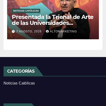
NOTICIAS CATÓLICAS
Presentada la Trienal de Arte
de las Universidades
Católicas: «Exercises in
7 AGOSTO, 2026
ALTOMARKETING
Empathy»
CATEGORÍAS
Noticias Católicas