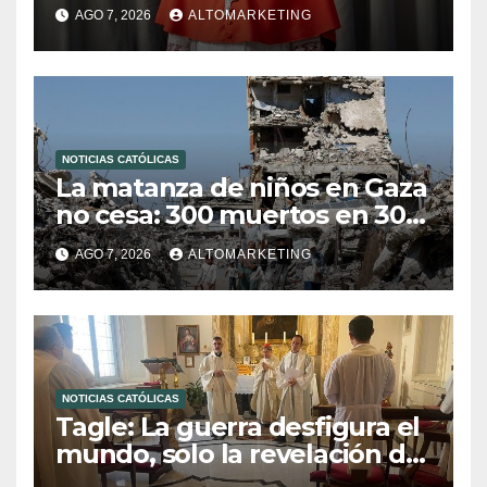
compromiso del cristiano”
AGO 7, 2026
ALTOMARKETING
NOTICIAS CATÓLICAS
La matanza de niños en Gaza
no cesa: 300 muertos en 300
días
AGO 7, 2026
ALTOMARKETING
NOTICIAS CATÓLICAS
Tagle: La guerra desfigura el
mundo, solo la revelación de
Dios lo transfigura