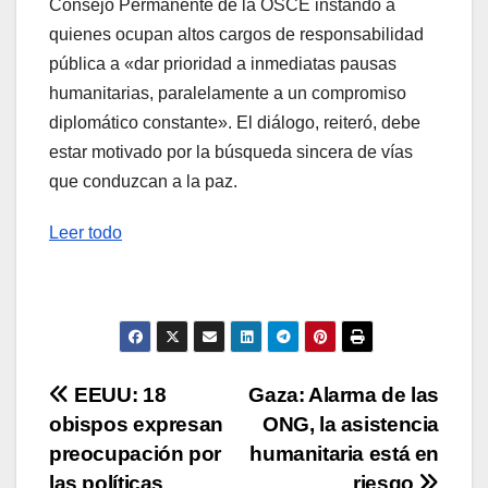
Consejo Permanente de la OSCE instando a
quienes ocupan altos cargos de responsabilidad
pública a «dar prioridad a inmediatas pausas
humanitarias, paralelamente a un compromiso
diplomático constante». El diálogo, reiteró, debe
estar motivado por la búsqueda sincera de vías
que conduzcan a la paz.
Leer todo
Navegación
EEUU: 18
Gaza: Alarma de las
obispos expresan
ONG, la asistencia
de
preocupación por
humanitaria está en
las políticas
riesgo