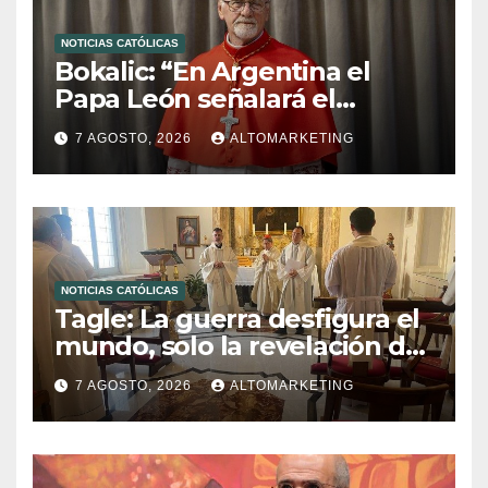
NOTICIAS CATÓLICAS
Bokalic: “En Argentina el
Papa León señalará el
compromiso del cristiano”
7 AGOSTO, 2026
ALTOMARKETING
NOTICIAS CATÓLICAS
Tagle: La guerra desfigura el
mundo, solo la revelación de
Dios lo transfigura
7 AGOSTO, 2026
ALTOMARKETING