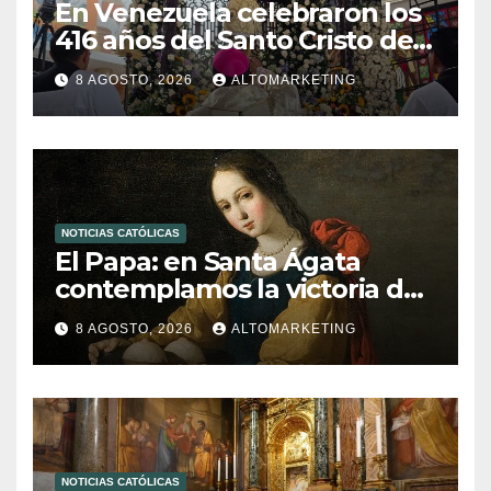
En Venezuela celebraron los
416 años del Santo Cristo de
La Grita
8 AGOSTO, 2026
ALTOMARKETING
NOTICIAS CATÓLICAS
El Papa: en Santa Ágata
contemplamos la victoria del
amor sobre la muerte
8 AGOSTO, 2026
ALTOMARKETING
NOTICIAS CATÓLICAS