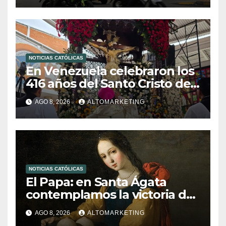
NOTICIAS CATÓLICAS
En Venezuela celebraron los
416 años del Santo Cristo de
La Grita
AGO 8, 2026
ALTOMARKETING
NOTICIAS CATÓLICAS
El Papa: en Santa Ágata
contemplamos la victoria del
amor sobre la muerte
AGO 8, 2026
ALTOMARKETING