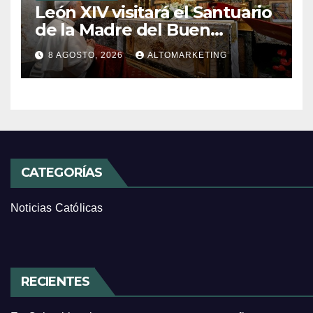
León XIV visitará el Santuario
de la Madre del Buen
Consejo de Genazzano
8 AGOSTO, 2026
ALTOMARKETING
CATEGORÍAS
Noticias Católicas
RECIENTES