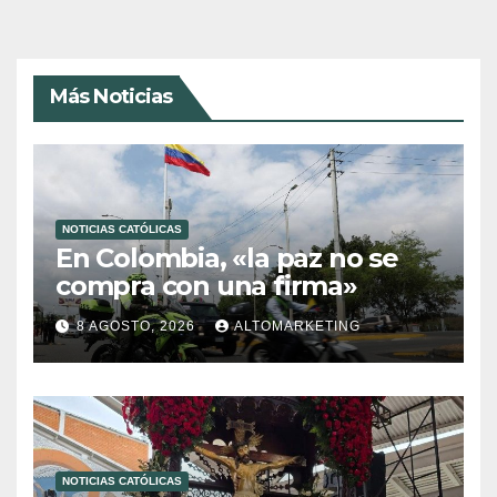
Más Noticias
NOTICIAS CATÓLICAS
En Colombia, «la paz no se
compra con una firma»
8 AGOSTO, 2026
ALTOMARKETING
NOTICIAS CATÓLICAS