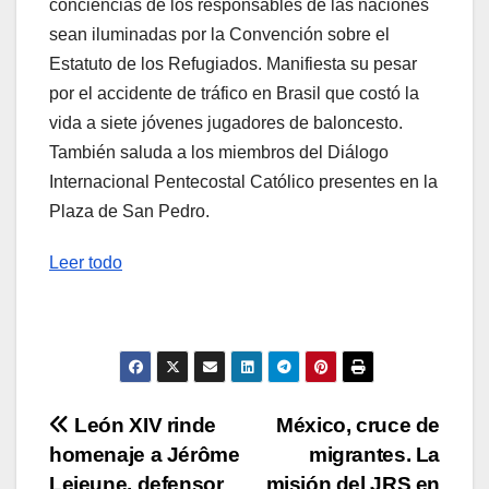
conciencias de los responsables de las naciones
sean iluminadas por la Convención sobre el
Estatuto de los Refugiados. Manifiesta su pesar
por el accidente de tráfico en Brasil que costó la
vida a siete jóvenes jugadores de baloncesto.
También saluda a los miembros del Diálogo
Internacional Pentecostal Católico presentes en la
Plaza de San Pedro.
Leer todo
Navegación
León XIV rinde
México, cruce de
homenaje a Jérôme
migrantes. La
de
Lejeune, defensor
misión del JRS en