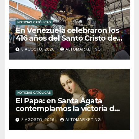
NOTICIAS CATÓLICAS
En Venezuela celebraron los
416 años del Santo Cristo de
La Grita
8 AGOSTO, 2026
ALTOMARKETING
NOTICIAS CATÓLICAS
El Papa: en Santa Ágata
contemplamos la victoria del
amor sobre la muerte
8 AGOSTO, 2026
ALTOMARKETING