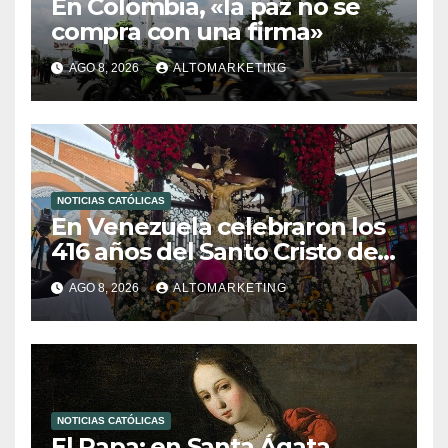
En Colombia, «la paz no se
compra con una firma»
AGO 8, 2026
ALTOMARKETING
NOTICIAS CATÓLICAS
En Venezuela celebraron los
416 años del Santo Cristo de
La Grita
AGO 8, 2026
ALTOMARKETING
NOTICIAS CATÓLICAS
El Papa: en Santa Ágata