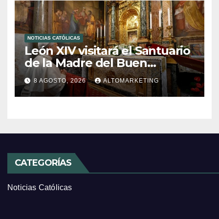
NOTICIAS CATÓLICAS
León XIV visitará el Santuario
de la Madre del Buen
Consejo de Genazzano
8 AGOSTO, 2026
ALTOMARKETING
CATEGORÍAS
Noticias Católicas