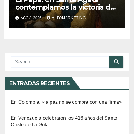
contemplamos la victoria del
amor sobre la muerte
AGO 8, 2026
ALTOMARKETING
ENTRADAS RECIENTES
En Colombia, «la paz no se compra con una firma»
En Venezuela celebraron los 416 años del Santo
Cristo de La Grita