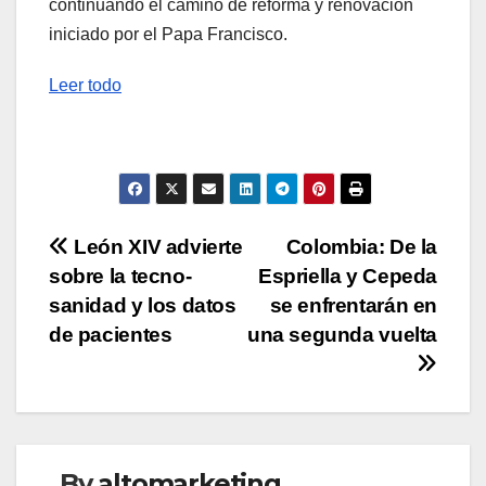
continuando el camino de reforma y renovación
iniciado por el Papa Francisco.
Leer todo
Navegación
León XIV advierte
Colombia: De la
sobre la tecno-
Espriella y Cepeda
de
sanidad y los datos
se enfrentarán en
entradas
de pacientes
una segunda vuelta
By
altomarketing