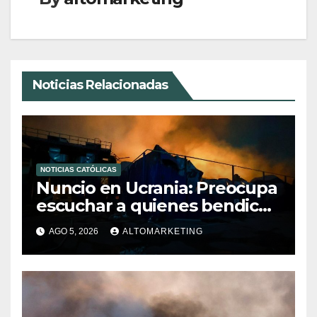
Noticias Relacionadas
NOTICIAS CATÓLICAS
Nuncio en Ucrania: Preocupa
escuchar a quienes bendicen
la guerra
AGO 5, 2026
ALTOMARKETING