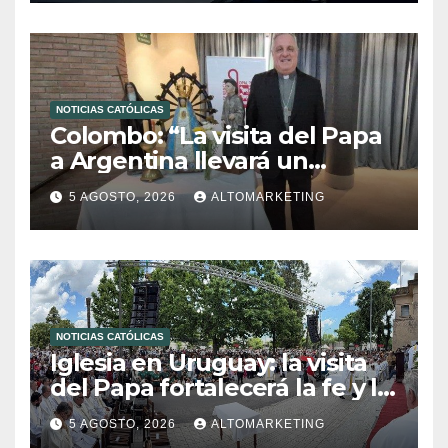
NOTICIAS CATÓLICAS
Colombo: “La visita del Papa
a Argentina llevará un
mensaje de paz y dignidad
5 AGOSTO, 2026
ALTOMARKETING
humana”
NOTICIAS CATÓLICAS
Iglesia en Uruguay: la visita
del Papa fortalecerá la fe y la
esperanza
5 AGOSTO, 2026
ALTOMARKETING