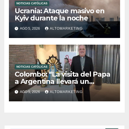
NOTICIAS CATÓLICAS
Ucrania: Ataque masivo en
Kyiv durante la noche
AGO 5, 2026
ALTOMARKETING
NOTICIAS CATÓLICAS
Colombo: “La visita del Papa
a Argentina llevará un
mensaje de paz y dignidad
AGO 5, 2026
ALTOMARKETING
humana”