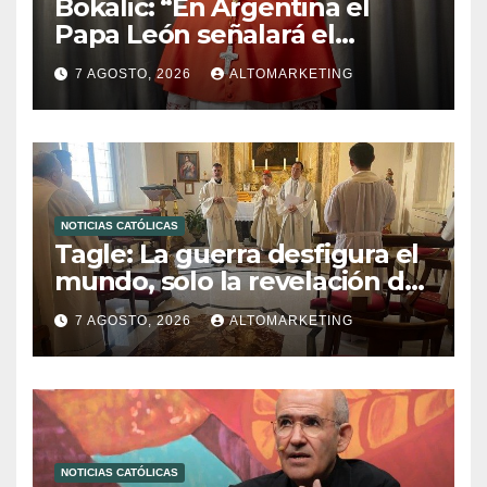
Bokalic: “En Argentina el
Papa León señalará el
compromiso del cristiano”
7 AGOSTO, 2026
ALTOMARKETING
NOTICIAS CATÓLICAS
Tagle: La guerra desfigura el
mundo, solo la revelación de
Dios lo transfigura
7 AGOSTO, 2026
ALTOMARKETING
NOTICIAS CATÓLICAS