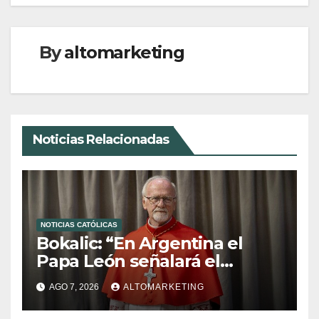
By
altomarketing
Noticias Relacionadas
NOTICIAS CATÓLICAS
Bokalic: “En Argentina el
Papa León señalará el
compromiso del cristiano”
AGO 7, 2026
ALTOMARKETING