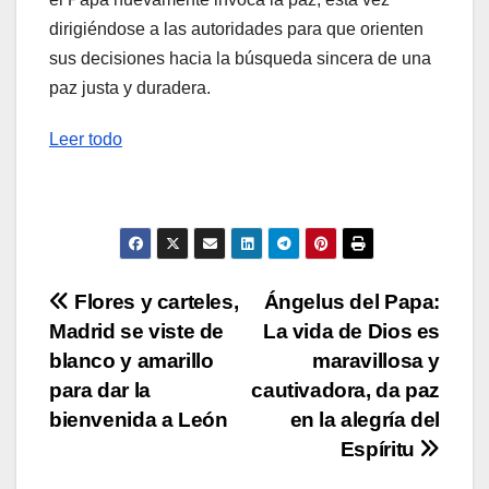
dirigiéndose a las autoridades para que orienten
sus decisiones hacia la búsqueda sincera de una
paz justa y duradera.
Leer todo
Navegación
Flores y carteles,
Ángelus del Papa:
Madrid se viste de
La vida de Dios es
de
blanco y amarillo
maravillosa y
entradas
para dar la
cautivadora, da paz
bienvenida a León
en la alegría del
Espíritu