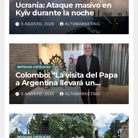
Ucrania: Ataque masivo en
Kyiv durante la noche
5 AGOSTO, 2026
ALTOMARKETING
NOTICIAS CATÓLICAS
Colombo: “La visita del Papa
a Argentina llevará un
mensaje de paz y dignidad
5 AGOSTO, 2026
ALTOMARKETING
humana”
NOTICIAS CATÓLICAS