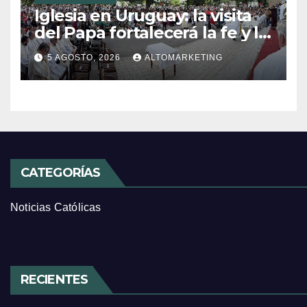
Iglesia en Uruguay: la visita
del Papa fortalecerá la fe y la
esperanza
5 AGOSTO, 2026
ALTOMARKETING
CATEGORÍAS
Noticias Católicas
RECIENTES