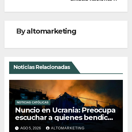
entradas
By
altomarketing
Noticias Relacionadas
NOTICIAS CATÓLICAS
Nuncio en Ucrania: Preocupa
escuchar a quienes bendicen
la guerra
AGO 5, 2026
ALTOMARKETING