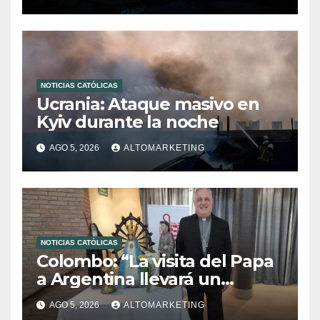
NOTICIAS CATÓLICAS
Ucrania: Ataque masivo en
Kyiv durante la noche
AGO 5, 2026
ALTOMARKETING
NOTICIAS CATÓLICAS
Colombo: “La visita del Papa
a Argentina llevará un
mensaje de paz y dignidad
AGO 5, 2026
ALTOMARKETING
humana”