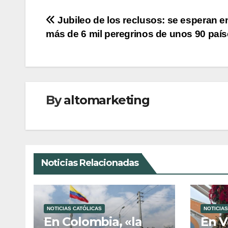
Navegación
Jubileo de los reclusos: se esperan 
más de 6 mil peregrinos de unos 90 paí
de
entradas
By
altomarketing
Noticias Relacionadas
NOTICIAS CATÓLICAS
NOTICIAS
En Colombia, «la
En V