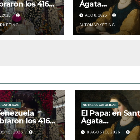
braron los 416
Ágata
 del Santo
contemplamos l
, 2026
AGO 8, 2026
to de La Grita
victoria del amo
RKETING
sobre la muerte
ALTOMARKETING
S CATÓLICAS
NOTICIAS CATÓLICAS
Venezuela
El Papa: en San
braron los 416
Ágata
 del Santo
contemplamos 
OSTO, 2026
8 AGOSTO, 2026
to de La Grita
victoria del amo