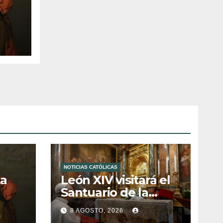
a
r
NOTICIAS CATÓLICAS
ta
León XIV visitará el
Santuario de la
la
Madre del Buen
8 AGOSTO, 2026
r
Consejo de