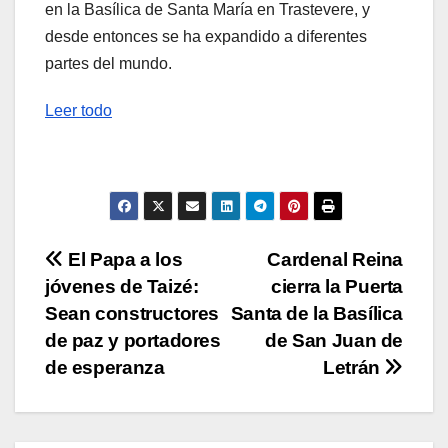
en la Basílica de Santa María en Trastevere, y
desde entonces se ha expandido a diferentes
partes del mundo.
Leer todo
Navegación
El Papa a los
Cardenal Reina
jóvenes de Taizé:
cierra la Puerta
de
Sean constructores
Santa de la Basílica
entradas
de paz y portadores
de San Juan de
de esperanza
Letrán