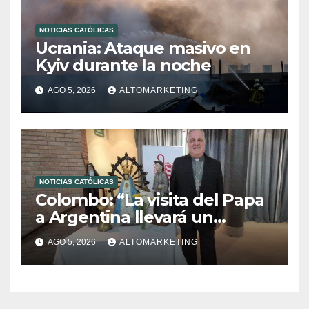
NOTICIAS CATÓLICAS
Ucrania: Ataque masivo en
Kyiv durante la noche
AGO 5, 2026
ALTOMARKETING
NOTICIAS CATÓLICAS
Colombo: “La visita del Papa
a Argentina llevará un
mensaje de paz y dignidad
AGO 5, 2026
ALTOMARKETING
humana”