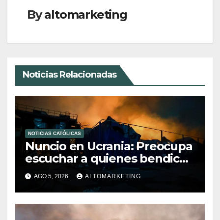
By
altomarketing
Noticias Relacionadas
NOTICIAS CATÓLICAS
Nuncio en Ucrania: Preocupa
escuchar a quienes bendicen
la guerra
AGO 5, 2026
ALTOMARKETING