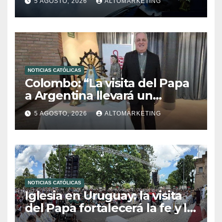
5 AGOSTO, 2026
ALTOMARKETING
NOTICIAS CATÓLICAS
Colombo: “La visita del Papa
a Argentina llevará un
mensaje de paz y dignidad
5 AGOSTO, 2026
ALTOMARKETING
humana”
NOTICIAS CATÓLICAS
Iglesia en Uruguay: la visita
del Papa fortalecerá la fe y la
esperanza