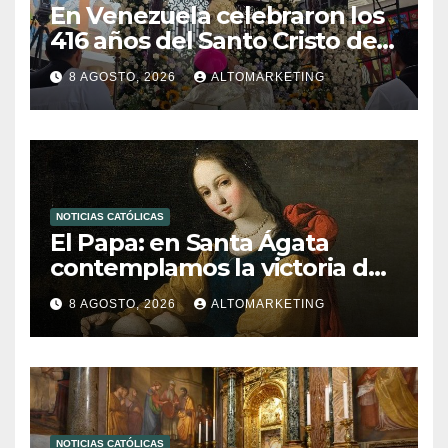
En Venezuela celebraron los
416 años del Santo Cristo de
La Grita
8 AGOSTO, 2026
ALTOMARKETING
NOTICIAS CATÓLICAS
El Papa: en Santa Ágata
contemplamos la victoria del
amor sobre la muerte
8 AGOSTO, 2026
ALTOMARKETING
NOTICIAS CATÓLICAS