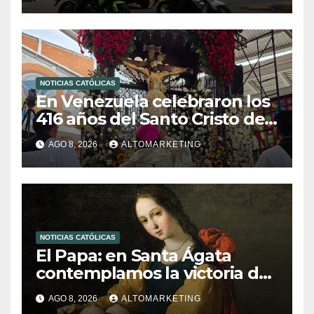
NOTICIAS CATÓLICAS
En Venezuela celebraron los
416 años del Santo Cristo de
La Grita
AGO 8, 2026
ALTOMARKETING
NOTICIAS CATÓLICAS
El Papa: en Santa Ágata
contemplamos la victoria del
amor sobre la muerte
AGO 8, 2026
ALTOMARKETING