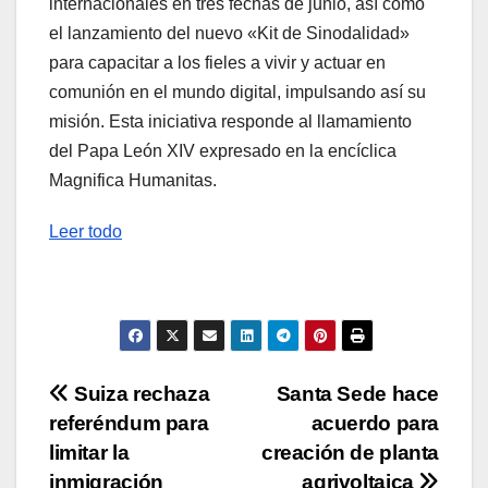
internacionales en tres fechas de junio, así como
el lanzamiento del nuevo «Kit de Sinodalidad»
para capacitar a los fieles a vivir y actuar en
comunión en el mundo digital, impulsando así su
misión. Esta iniciativa responde al llamamiento
del Papa León XIV expresado en la encíclica
Magnifica Humanitas.
Leer todo
Navegación
Suiza rechaza
Santa Sede hace
referéndum para
acuerdo para
de
limitar la
creación de planta
inmigración
agrivoltaica