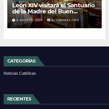
León XIV visitará el Santuario
de la Madre del Buen
Consejo de Genazzano
8 AGOSTO, 2026
ALTOMARKETING
CATEGORÍAS
Noticias Católicas
RECIENTES