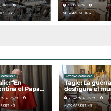
: 300 muertos
solo la revelació
, 2026
AGO 7, 2026
00 días
de Dios lo
RKETING
transfigura
ALTOMARKETING
S CATÓLICAS
NOTICIAS CATÓLICAS
lic: “En
Tagle: La guerr
ntina el Papa
desfigura el mu
 señalará el
solo la revelaci
OSTO, 2026
7 AGOSTO, 2026
promiso del
Dios lo transfig
tiano”
ARKETING
ALTOMARKETING