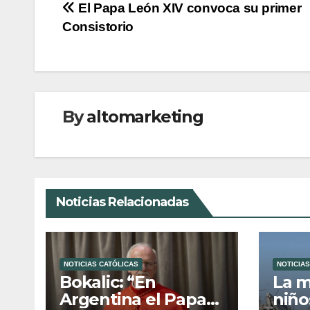
Navegación
El Papa León XIV convoca su primer
Consistorio
de
entradas
By
altomarketing
Noticias Relacionadas
NOTICIAS CATÓLICAS
NOTICIAS
Bokalic: “En
La m
Argentina el Papa
niño