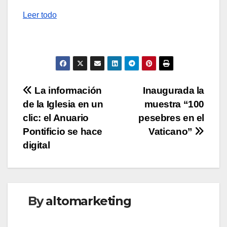
Leer todo
Navegación
La información
Inaugurada la
de la Iglesia en un
muestra “100
de
clic: el Anuario
pesebres en el
entradas
Pontificio se hace
Vaticano”
digital
By
altomarketing