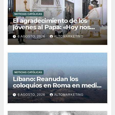
NOTICIAS CATÓLICAS
El agradecimiento de los
jóvenes al Papa: «Hoy nos
sentimos Iglesia»
6 AGOSTO, 2026
ALTOMARKETING
NOTICIAS CATÓLICAS
Líbano: Reanudan los
coloquios en Roma en medio
de tensiones y ataques en el
6 AGOSTO, 2026
ALTOMARKETING
sur del país