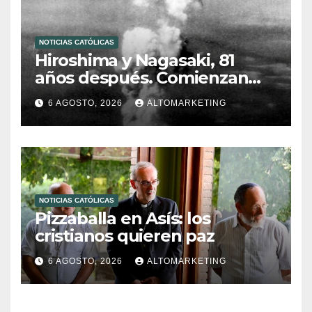
NOTICIAS CATÓLICAS
Hiroshima y Nagasaki, 81
años después. Comienzan
“Diez Días Oración por la Paz”
6 AGOSTO, 2026
ALTOMARKETING
NOTICIAS CATÓLICAS
Pizzaballa en Asís: los
cristianos quieren paz
6 AGOSTO, 2026
ALTOMARKETING