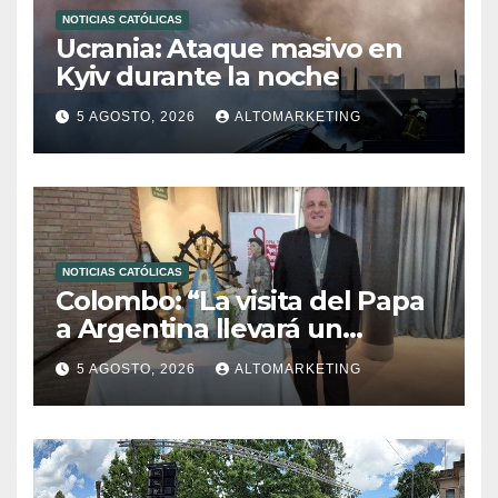
NOTICIAS CATÓLICAS
Ucrania: Ataque masivo en
Kyiv durante la noche
5 AGOSTO, 2026
ALTOMARKETING
NOTICIAS CATÓLICAS
Colombo: “La visita del Papa
a Argentina llevará un
mensaje de paz y dignidad
5 AGOSTO, 2026
ALTOMARKETING
humana”