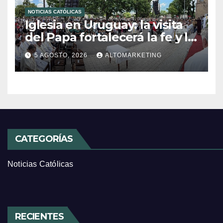
NOTICIAS CATÓLICAS
Iglesia en Uruguay: la visita
del Papa fortalecerá la fe y la
esperanza
5 AGOSTO, 2026
ALTOMARKETING
CATEGORÍAS
Noticias Católicas
RECIENTES