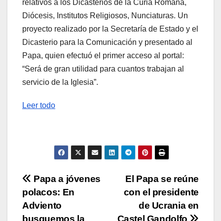
relativos a los Dicasterios de la Curia Romana,
Diócesis, Institutos Religiosos, Nunciaturas. Un
proyecto realizado por la Secretaría de Estado y el
Dicasterio para la Comunicación y presentado al
Papa, quien efectuó el primer acceso al portal:
“Será de gran utilidad para cuantos trabajan al
servicio de la Iglesia”.
Leer todo
Navegación
Papa a jóvenes
El Papa se reúne
polacos: En
con el presidente
de
Adviento
de Ucrania en
busquemos la
Castel Gandolfo