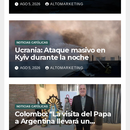
la guerra
AGO 5, 2026
ALTOMARKETING
NOTICIAS CATÓLICAS
Ucrania: Ataque masivo en
Kyiv durante la noche
AGO 5, 2026
ALTOMARKETING
NOTICIAS CATÓLICAS
Colombo: “La visita del Papa
a Argentina llevará un
mensaje de paz y dignidad