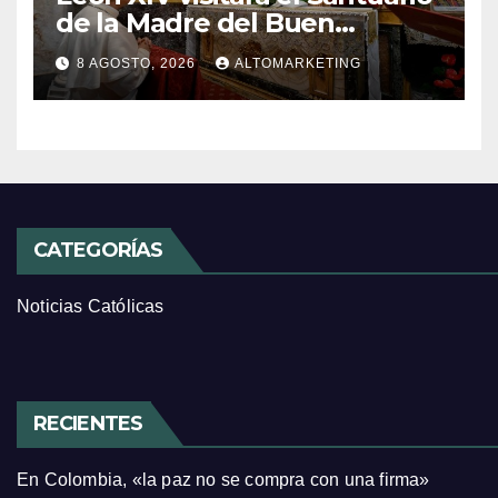
de la Madre del Buen
Consejo de Genazzano
8 AGOSTO, 2026
ALTOMARKETING
CATEGORÍAS
Noticias Católicas
RECIENTES
En Colombia, «la paz no se compra con una firma»