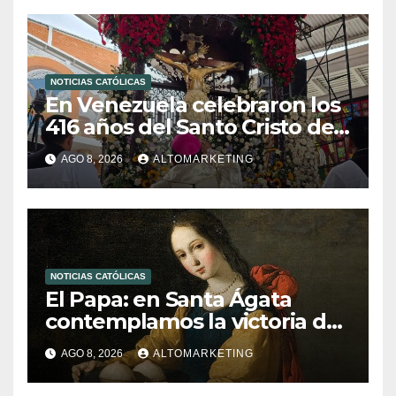
NOTICIAS CATÓLICAS
En Venezuela celebraron los
416 años del Santo Cristo de
La Grita
AGO 8, 2026
ALTOMARKETING
NOTICIAS CATÓLICAS
El Papa: en Santa Ágata
contemplamos la victoria del
amor sobre la muerte
AGO 8, 2026
ALTOMARKETING