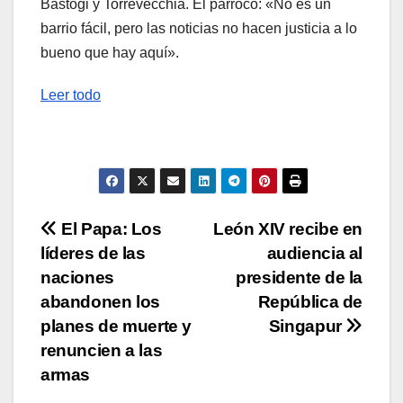
Bastogi y Torrevecchia. El párroco: «No es un
barrio fácil, pero las noticias no hacen justicia a lo
bueno que hay aquí».
Leer todo
Navegación
El Papa: Los
León XIV recibe en
líderes de las
audiencia al
de
naciones
presidente de la
entradas
abandonen los
República de
planes de muerte y
Singapur
renuncien a las
armas