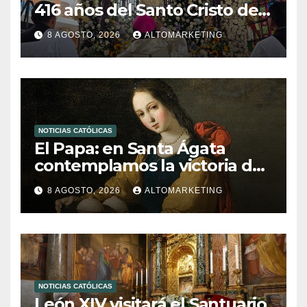
416 años del Santo Cristo de
La Grita
8 AGOSTO, 2026
ALTOMARKETING
NOTICIAS CATÓLICAS
El Papa: en Santa Ágata
contemplamos la victoria del
amor sobre la muerte
8 AGOSTO, 2026
ALTOMARKETING
NOTICIAS CATÓLICAS
León XIV visitará el Santuario