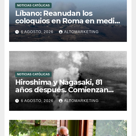
NOTICIAS CATÓLICAS
Líbano: Reanudan los
coloquios en Roma en medio
de tensiones y ataques en el
6 AGOSTO, 2026
ALTOMARKETING
sur del país
NOTICIAS CATÓLICAS
Hiroshima y Nagasaki, 81
años después. Comienzan
“Diez Días Oración por la Paz”
6 AGOSTO, 2026
ALTOMARKETING