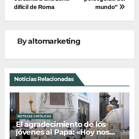
entradas
difícil de Roma
mundo”
By
altomarketing
Noticias Relacionadas
NOTICIAS CATÓLICAS
El agradecimiento de los
jóvenes al Papa: «Hoy nos