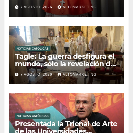
compromiso del cristiano”
7 AGOSTO, 2026
ALTOMARKETING
NOTICIAS CATÓLICAS
Tagle: La guerra desfigura el
mundo, solo la revelación de
Dios lo transfigura
7 AGOSTO, 2026
ALTOMARKETING
NOTICIAS CATÓLICAS
Presentada la Trienal de Arte
de las Universidades