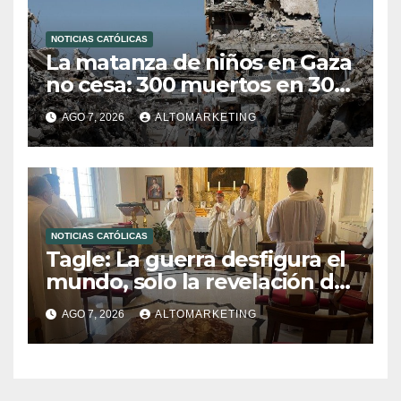
NOTICIAS CATÓLICAS
La matanza de niños en Gaza
no cesa: 300 muertos en 300
días
AGO 7, 2026
ALTOMARKETING
NOTICIAS CATÓLICAS
Tagle: La guerra desfigura el
mundo, solo la revelación de
Dios lo transfigura
AGO 7, 2026
ALTOMARKETING