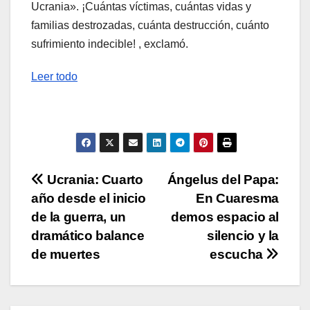
Ucrania». ¡Cuántas víctimas, cuántas vidas y
familias destrozadas, cuánta destrucción, cuánto
sufrimiento indecible! , exclamó.
Leer todo
Navegación
Ucrania: Cuarto
Ángelus del Papa:
año desde el inicio
En Cuaresma
de
de la guerra, un
demos espacio al
entradas
dramático balance
silencio y la
de muertes
escucha