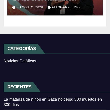
Católicas: «Exercises in
7 AGOSTO, 2026
ALTOMARKETING
Empathy»
CATEGORÍAS
Noticias Católicas
RECIENTES
La matanza de niños en Gaza no cesa: 300 muertos en
300 días