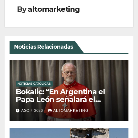
By
altomarketing
Noticias Relacionadas
NOTICIAS CATÓLICAS
Bokalic: “En Argentina el
Papa León señalará el
compromiso del cristiano”
AGO 7, 2026
ALTOMARKETING