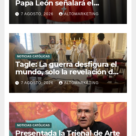
Papa León señalará el
compromiso del cristiano”
7 AGOSTO, 2026
ALTOMARKETING
NOTICIAS CATÓLICAS
Tagle: La guerra desfigura el
mundo, solo la revelación de
Dios lo transfigura
7 AGOSTO, 2026
ALTOMARKETING
NOTICIAS CATÓLICAS
Presentada la Trienal de Arte