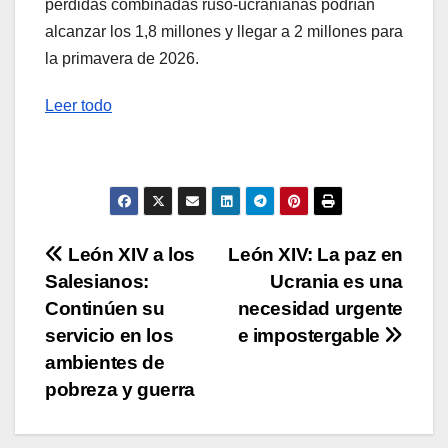
pérdidas combinadas ruso-ucranianas podrían
alcanzar los 1,8 millones y llegar a 2 millones para
la primavera de 2026.
Leer todo
Navegación
León XIV a los
León XIV: La paz en
Salesianos:
Ucrania es una
de
Continúen su
necesidad urgente
entradas
servicio en los
e impostergable
ambientes de
pobreza y guerra