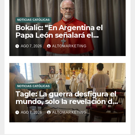
NOTICIAS CATÓLICAS
Bokalic: “En Argentina el
Papa León señalará el
compromiso del cristiano”
AGO 7, 2026
ALTOMARKETING
NOTICIAS CATÓLICAS
Tagle: La guerra desfigura el
mundo, solo la revelación de
Dios lo transfigura
AGO 7, 2026
ALTOMARKETING